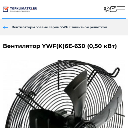
Вентиляторы осевые серии YWF с защитной решеткой
Вентилятор YWF(K)6E-630 (0,50 кВт)